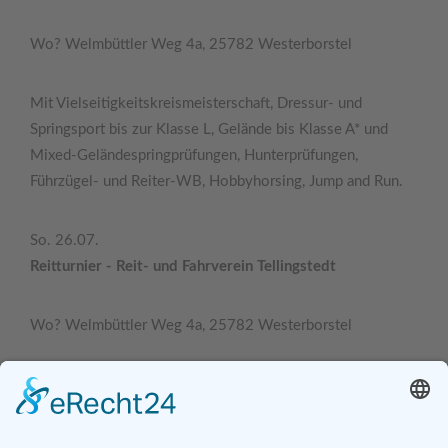
Wo? Welmbüttler Weg 4a, 25782 Westerborstel
Mit Vielseitigkeitskreismeisterschaft, Dressur- und
Springsport bis zur Klasse L, Gelände bis Klasse A* und
Mixed-Geländespringprüfungen, Hunterprüfungen,
Führzügel- und Reiter-WB, Hobbyhorsing, Jump and Run.
So. 26.07.
Reitturnier - Reit- und Fahrverein Tellingstedt
Wo? Welmbüttler Weg 4a, 25782 Westerborstel
Mit Vielseitigkeitskreismeisterschaft, Dressur- und
Springsport bis zur Klasse L, Gelände bis Klasse A* und
Mixed-Geländespringprüfungen, Hunterprüfungen,