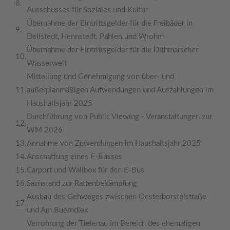
8.
Ausschusses für Soziales und Kultur
Übernahme der Eintrittsgelder für die Freibäder in
9.
Dellstedt, Hennstedt, Pahlen und Wrohm
Übernahme der Eintrittsgelder für die Dithmarscher
10.
Wasserwelt
Mitteilung und Genehmigung von über- und
11.
außerplanmäßigen Aufwendungen und Auszahlungen im
Haushaltsjahr 2025
Durchführung von Public Viewing - Veranstaltungen zur
12.
WM 2026
13.
Annahme von Zuwendungen im Haushaltsjahr 2025
14.
Anschaffung eines E-Busses
15.
Carport und Wallbox für den E-Bus
16.
Sachstand zur Rattenbekämpfung
Ausbau des Gehweges zwischen Oesterborstelstraße
17.
und Am Buerndiek
Verrohrung der Tielenau im Bereich des ehemaligen