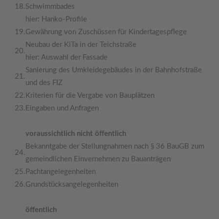
18.
Schwimmbades
hier: Hanko-Profile
19.
Gewährung von Zuschüssen für Kindertagespflege
Neubau der KiTa in der Teichstraße
20.
hier: Auswahl der Fassade
Sanierung des Umkleidegebäudes in der Bahnhofstraße
21.
und des FIZ
22.
Kriterien für die Vergabe von Bauplätzen
23.
Eingaben und Anfragen
voraussichtlich nicht öffentlich
Bekanntgabe der Stellungnahmen nach § 36 BauGB zum
24.
gemeindlichen Einvernehmen zu Bauanträgen
25.
Pachtangelegenheiten
26.
Grundstücksangelegenheiten
öffentlich