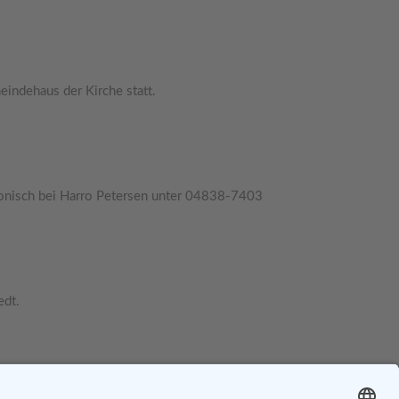
indehaus der Kirche statt.
fonisch bei Harro Petersen unter 04838-7403
edt.