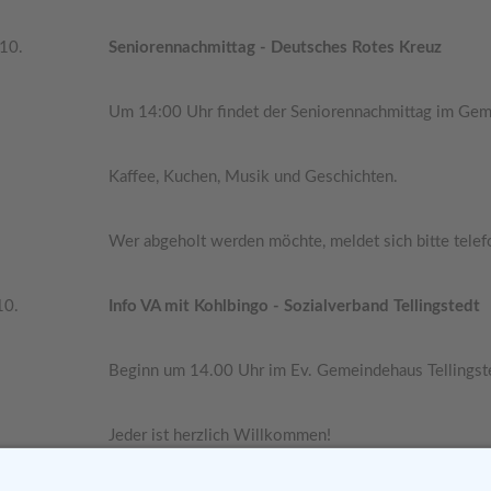
.10.
Seniorennachmittag - Deutsches Rotes Kreuz
Um 14:00 Uhr findet der Seniorennachmittag im Geme
Kaffee, Kuchen, Musik und Geschichten.
Wer abgeholt werden möchte, meldet sich bitte tele
10.
Info VA mit Kohlbingo - Sozialverband Tellingstedt
Beginn um 14.00 Uhr im Ev. Gemeindehaus Tellingst
Jeder ist herzlich Willkommen!