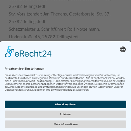
25782 Tellingstedt
Stv. Vorsitzender: Jan Thedens, Oesterborstel Str. 37,
25782 Tellingstedt
Schatzmeister u. Schriftführer: Rolf Nottelmann,
Lindenstraße 45, 25782 Tellingstedt
Beisitzer: Sören Blohm, Hallig-Hooge Weg 4, 25782
Tellingstedt
Beisitzer: Hans-Werner Sibbert, Oesterborstel Str. 10,
25782 Tellingstedt
Datenschutzerklärung
|
Impressum
© 2026 Gemeinde Tellingstedt