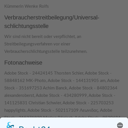
Kümmerin Wenke Rolfs
Verbraucher­streit­beilegung/Universal­
schlichtungs­stelle
Wir sind nicht bereit oder verpflichtet, an
Streitbeilegungsverfahren vor einer
Verbraucherschlichtungsstelle teilzunehmen.
Fotonachweise
Adobe Stock - 24424145 Thorsten Schier, Adobe Stock -
58848162 MK-Photo, Adobe Stock - 144131905 am, Adobe
Stock - 351697253 Achim Banck, Adobe Stock - 84802364
alexanderoberst, Adobe Stock - 434280999, Adobe Stock -
141125831 Christian Schwier, Adobe Stock - 225703253
happylights, Adobe Stock - 502117109 Λεωνιδας, Adobe
Stock - 215371830 Marlon Bönisch, Adobe Stock - 9530684
fredredhat, Adobe Stock - 9784158 Bruno Bleu, Adobe Stock -