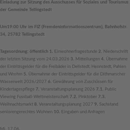
Einladung zur Sitzung des Ausschusses für Soziales und Tourismus
der Gemeinde Tellingstedt
Um19:00 Uhr im FIZ (Fremdeninformationszentrum), Bahnhofstr.
34, 25782 Tellingstedt
Tagesordnung: öffentlich 1.
Einwohnerfragestunde
2.
Niederschrift
der letzten Sitzung vom 24.03.2026
3.
Mitteilungen
4
. Übernahme
der Eintrittsgelder für die Freibäder in Dellstedt, Hennstedt, Pahlen
und Wrohm
5.
Übernahme der Eintrittsgelder für die Dithmarscher
Wasserwelt 2026/2027
6.
Gewährung von Zuschüssen für
Kindertagespflege
7.
Veranstaltungsplanung 2026
7.1.
Public
Viewing Fussball-Weltmeisterschaft
7.2.
Pinktober
7.3.
Weihnachtsmarkt
8.
Veranstaltungsplanung 2027
9.
Sachstand
seniorengerechtes Wohnen
10.
Eingaben und Anfragen
Mi. 17.06.