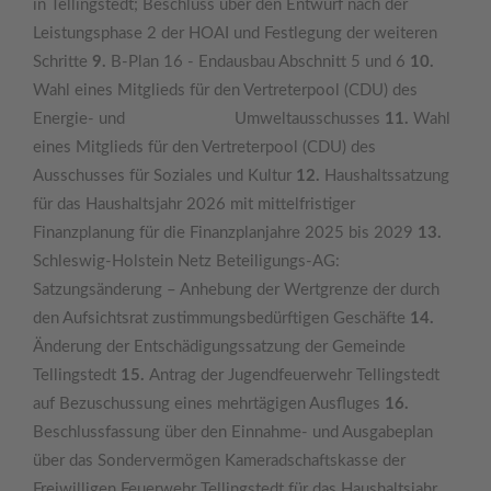
in Tellingstedt; Beschluss über den Entwurf nach der
Leistungsphase 2 der HOAI und Festlegung der weiteren
Schritte
9.
B-Plan 16 - Endausbau Abschnitt 5 und 6
10.
Wahl eines Mitglieds für den Vertreterpool (CDU) des
Energie- und Umweltausschusses
11.
Wahl
eines Mitglieds für den Vertreterpool (CDU) des
Ausschusses für Soziales und Kultur
12.
Haushaltssatzung
für das Haushaltsjahr 2026 mit mittelfristiger
Finanzplanung für die Finanzplanjahre 2025 bis 2029
13.
Schleswig-Holstein Netz Beteiligungs-AG:
Satzungsänderung – Anhebung der Wertgrenze der durch
den Aufsichtsrat zustimmungsbedürftigen Geschäfte
14.
Änderung der Entschädigungssatzung der Gemeinde
Tellingstedt
15.
Antrag der Jugendfeuerwehr Tellingstedt
auf Bezuschussung eines mehrtägigen Ausfluges
16.
Beschlussfassung über den Einnahme- und Ausgabeplan
über das Sondervermögen Kameradschaftskasse der
Freiwilligen Feuerwehr Tellingstedt für das Haushaltsjahr