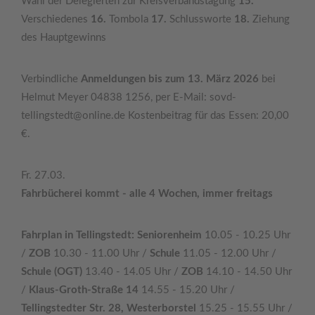
Wahl der Delegierten zur Kreisverbandstagung
15.
Verschiedenes
16.
Tombola
17.
Schlussworte
18.
Ziehung
des Hauptgewinns
Verbindliche
Anmeldungen bis zum 13. März 2026
bei
Helmut Meyer 04838 1256, per E-Mail: sovd-
tellingstedt@online.de Kostenbeitrag für das Essen: 20,00
€.
Fr. 27.03.
Fahrbücherei kommt - alle 4 Wochen, immer freitags
Fahrplan in Tellingstedt: Seniorenheim
10.05 - 10.25 Uhr
/
ZOB
10.30 - 11.00 Uhr /
Schule
11.05 - 12.00 Uhr /
Schule (OGT)
13.40 - 14.05 Uhr /
ZOB
14.10 - 14.50 Uhr
/
Klaus-Groth-Straße 14
14.55 - 15.20 Uhr /
Tellingstedter Str. 28, Westerborstel
15.25 - 15.55 Uhr /