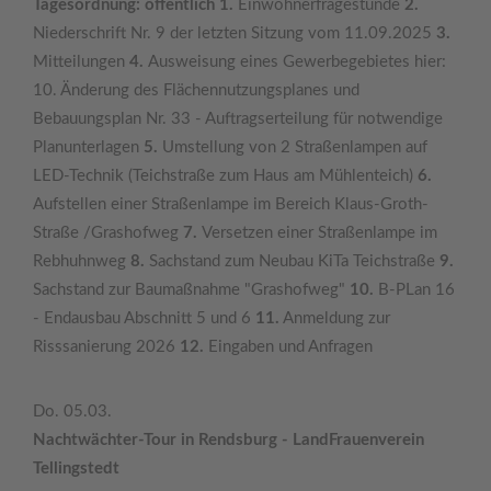
Tagesordnung: öffentlich 1.
Einwohnerfragestunde
2.
Niederschrift Nr. 9 der letzten Sitzung vom 11.09.2025
3.
Mitteilungen
4.
Ausweisung eines Gewerbegebietes hier:
10. Änderung des Flächennutzungsplanes und
Bebauungsplan Nr. 33 - Auftragserteilung für notwendige
Planunterlagen
5.
Umstellung von 2 Straßenlampen auf
LED-Technik (Teichstraße zum Haus am Mühlenteich)
6.
Aufstellen einer Straßenlampe im Bereich Klaus-Groth-
Straße /Grashofweg
7.
Versetzen einer Straßenlampe im
Rebhuhnweg
8.
Sachstand zum Neubau KiTa Teichstraße
9.
Sachstand zur Baumaßnahme "Grashofweg"
10.
B-PLan 16
- Endausbau Abschnitt 5 und 6
11.
Anmeldung zur
Risssanierung 2026
12.
Eingaben und Anfragen
Do. 05.03.
Nachtwächter-Tour in Rendsburg - LandFrauenverein
Tellingstedt