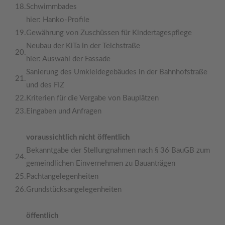
18.
Schwimmbades
hier: Hanko-Profile
19.
Gewährung von Zuschüssen für Kindertagespflege
Neubau der KiTa in der Teichstraße
20.
hier: Auswahl der Fassade
Sanierung des Umkleidegebäudes in der Bahnhofstraße
21.
und des FIZ
22.
Kriterien für die Vergabe von Bauplätzen
23.
Eingaben und Anfragen
voraussichtlich nicht öffentlich
Bekanntgabe der Stellungnahmen nach § 36 BauGB zum
24.
gemeindlichen Einvernehmen zu Bauanträgen
25.
Pachtangelegenheiten
26.
Grundstücksangelegenheiten
öffentlich