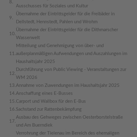
8.
Ausschusses für Soziales und Kultur
Übernahme der Eintrittsgelder für die Freibäder in
9.
Dellstedt, Hennstedt, Pahlen und Wrohm
Übernahme der Eintrittsgelder für die Dithmarscher
10.
Wasserwelt
Mitteilung und Genehmigung von über- und
11.
außerplanmäßigen Aufwendungen und Auszahlungen im
Haushaltsjahr 2025
Durchführung von Public Viewing - Veranstaltungen zur
12.
WM 2026
13.
Annahme von Zuwendungen im Haushaltsjahr 2025
14.
Anschaffung eines E-Busses
15.
Carport und Wallbox für den E-Bus
16.
Sachstand zur Rattenbekämpfung
Ausbau des Gehweges zwischen Oesterborstelstraße
17.
und Am Buerndiek
Verrohrung der Tielenau im Bereich des ehemaligen