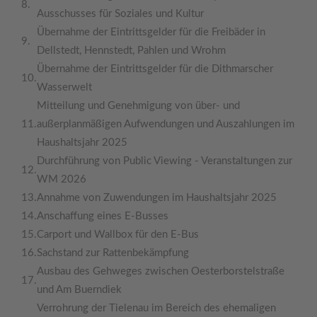
8.
Ausschusses für Soziales und Kultur
Übernahme der Eintrittsgelder für die Freibäder in
9.
Dellstedt, Hennstedt, Pahlen und Wrohm
Übernahme der Eintrittsgelder für die Dithmarscher
10.
Wasserwelt
Mitteilung und Genehmigung von über- und
11.
außerplanmäßigen Aufwendungen und Auszahlungen im
Haushaltsjahr 2025
Durchführung von Public Viewing - Veranstaltungen zur
12.
WM 2026
13.
Annahme von Zuwendungen im Haushaltsjahr 2025
14.
Anschaffung eines E-Busses
15.
Carport und Wallbox für den E-Bus
16.
Sachstand zur Rattenbekämpfung
Ausbau des Gehweges zwischen Oesterborstelstraße
17.
und Am Buerndiek
Verrohrung der Tielenau im Bereich des ehemaligen