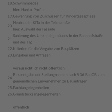
18.
Schwimmbades
hier: Hanko-Profile
19.
Gewährung von Zuschüssen für Kindertagespflege
Neubau der KiTa in der Teichstraße
20.
hier: Auswahl der Fassade
Sanierung des Umkleidegebäudes in der Bahnhofstraße
21.
und des FIZ
22.
Kriterien für die Vergabe von Bauplätzen
23.
Eingaben und Anfragen
voraussichtlich nicht öffentlich
Bekanntgabe der Stellungnahmen nach § 36 BauGB zum
24.
gemeindlichen Einvernehmen zu Bauanträgen
25.
Pachtangelegenheiten
26.
Grundstücksangelegenheiten
öffentlich